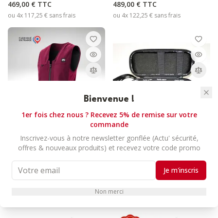
469,00 €
TTC
489,00 €
TTC
ou 4x
117,25 €
sans frais
ou 4x
122,25 €
sans frais
Bienvenue !
1er fois chez nous ? Recevez 5% de remise sur votre
commande
ASKARA
ACCESSOIRES POUR AIRBAG
Inscrivez-vous à notre newsletter gonflée (Actu' sécurité,
offres & nouveaux produits) et recevez votre code promo
ASKARA - GILET AIRBAG
HIT AIR - ÉTUI À
ÉQUITATION RAFALE
CARTOUCHES
BORDEAUX - MADE IN
22,00 €
TTC
Je m'inscris
FRANCE
489,00 €
TTC
Non merci
ou 4x
122,25 €
sans frais