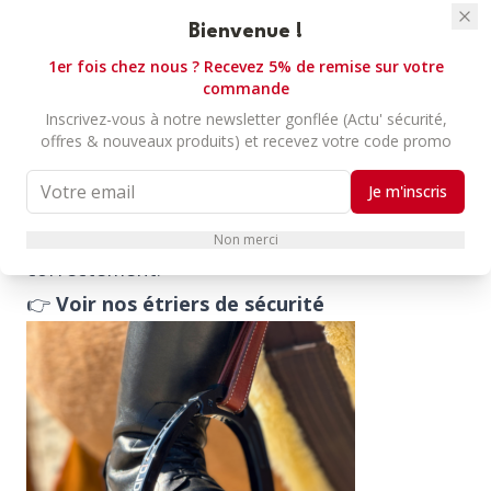
même invisible, doit être remplacé.
Bienvenue !
De même, l’utilisation d’
étriers de sécurité
1er fois chez nous ? Recevez 5% de remise sur votre
commande
est fortement recommandée. En cas de chute,
Inscrivez-vous à notre newsletter gonflée (Actu' sécurité,
ils permettent au pied de se libérer
offres & nouveaux produits) et recevez votre code promo
instantanément, évitant au cavalier d’être
Je m'inscris
traîné par sa monture – une situation où
l’airbag ne pourrait pas se déclencher
Non merci
correctement.
👉
Voir nos étriers de sécurité