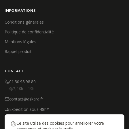
INFORMATIONS
Conditions générales
Politique de confidentialité
Mentions légales
Rappel produit
CONTACT
01.30.98.98.80
6j/7, 10h — 19h
contact@askara.fr
Expédition sous 48h*
*Produits en stock, jours ouvrés
Ce site utilise des cookies pour ameliorer votre
experience et analyser le trafic.