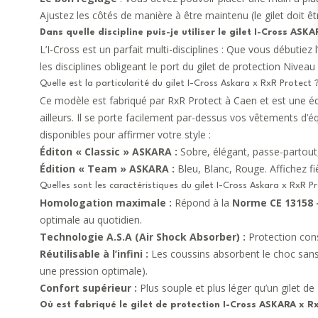
Ajustez les côtés de manière à être maintenu (le gilet doit êt
Dans quelle discipline puis-je utiliser le gilet
I-Cross ASKA
L’I-Cross est un parfait multi-disciplines : Que vous débutiez l
les disciplines obligeant le port du gilet de protection Nivea
Quelle est la particularité du gilet I-Cross Askara x RxR Protect 
Ce modèle est fabriqué par RxR Protect à Caen et est une édi
ailleurs. Il se porte facilement par-dessus vos vêtements d
disponibles pour affirmer votre style :
Éditon « Classic » ASKARA :
Sobre, élégant, passe-partout,
Édition « Team » ASKARA :
Bleu, Blanc, Rouge. Affichez f
Quelles sont les caractéristiques du gilet I-Cross Askara x RxR P
Homologation maximale :
Répond à la
Norme CE 13158 
optimale au quotidien.
Technologie A.S.A (Air Shock Absorber) :
Protection cons
Réutilisable à l’infini :
Les coussins absorbent le choc sans s
une pression optimale).
Confort supérieur :
Plus souple et plus léger qu’un gilet d
Où est fabriqué le gilet de protection
I-Cross ASKARA x Rx