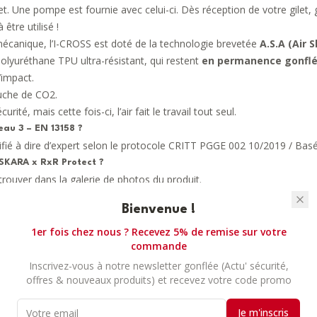
let. Une pompe est fournie avec celui-ci. Dès réception de votre gilet,
être utilisé !
mécanique, l’I-CROSS est doté de la technologie brevetée
A.S.A (Air 
lyuréthane TPU ultra-résistant, qui restent
en permanence gonfl
’impact.
ouche de CO2.
ité, mais cette fois-ci, l’air fait le travail tout seul.
eau 3 – EN 13158 ?
tifié à dire d’expert selon le protocole CRITT PGGE 002 10/2019 / 
ASKARA x RxR Protect ?
etrouver dans la galerie de photos du produit.
Bienvenue !
 kg.
 à 100+ kg.
1er fois chez nous ? Recevez 5% de remise sur votre
commande
t disponible pour vous conseiller :
Contactez-nous ici par télép
Inscrivez-vous à notre newsletter gonflée (Actu' sécurité,
?
offres & nouveaux produits) et recevez votre code promo
rrières grâce aux velcros.
rouges des velcros.
Je m'inscris
ntre votre aisselle (sous le bras) et le plastron côtes du gilet.