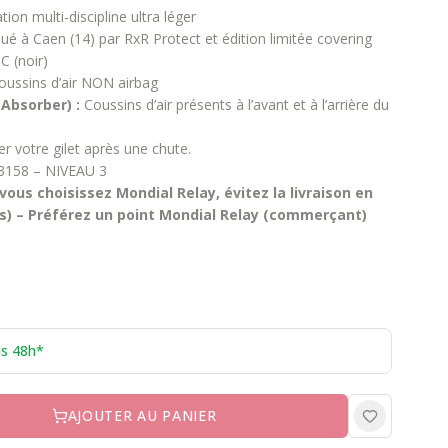
tion multi-discipline ultra léger
qué à Caen (14) par RxR Protect et édition limitée covering
C (noir)
coussins d’air NON airbag
 Absorber) :
Coussins d’air présents à l’avant et à l’arrière du
r votre gilet après une chute.
 13158 – NIVEAU 3
ous choisissez Mondial Relay, évitez la livraison en
pas) – Préférez un point Mondial Relay (commerçant)
us 48h*
AJOUTER AU PANIER