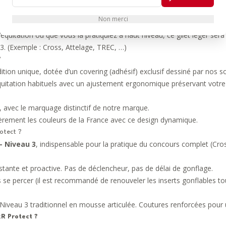
re porté proche du corps) tout en restant à l’aise.
Non merci
RA x RxR Protect ?
’équitation ou que vous la pratiquiez à haut niveau, ce gilet léger sera l
u 3. (Exemple : Cross, Attelage, TREC, …)
?
tion unique, dotée d’un covering (adhésif) exclusif dessiné par nos 
’équitation habituels avec un ajustement ergonomique préservant votr
 avec le marquage distinctif de notre marque.
ièrement les couleurs de la France avec ce design dynamique.
rotect ?
– Niveau 3
, indispensable pour la pratique du concours complet (Cro
tante et proactive. Pas de déclencheur, pas de délai de gonflage.
e percer (il est recommandé de renouveler les inserts gonflables tous 
e Niveau 3 traditionnel en mousse articulée. Coutures renforcées pour
R Protect ?