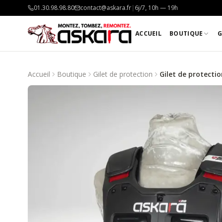
01.30.98.98.80
contact@askara.fr
|
6j/7, 10h — 19h
ACCUEIL
BOUTIQUE
G
Accueil
Boutique
Gilet de protection
Gilet de protectio