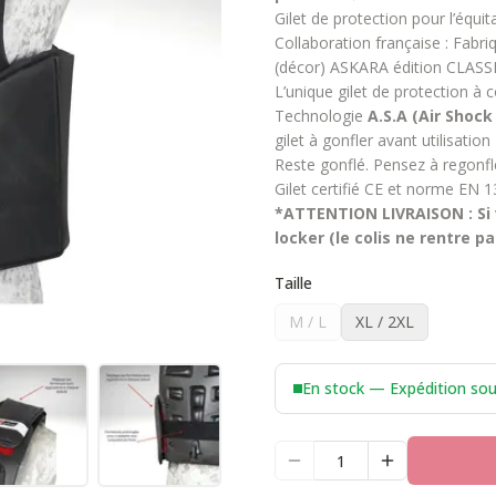
Gilet de protection pour l’équita
Collaboration française : Fabri
(décor) ASKARA édition CLASSI
L’unique gilet de protection à 
Technologie
A.S.A (Air Shock
gilet à gonfler avant utilisation
Reste gonflé. Pensez à regonfle
Gilet certifié CE et norme EN
*ATTENTION LIVRAISON : Si v
locker (le colis ne rentre 
Taille
M / L
XL / 2XL
En stock — Expédition so