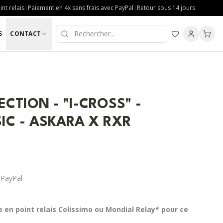
nt relais
|
Paiement en 4x sans frais avec PayPal
|
Retour sous 14 jours
S
CONTACT
ECTION - "I-CROSS" -
SIC - ASKARA X RXR
 PayPal
te en point relais Colissimo ou Mondial Relay* pour ce