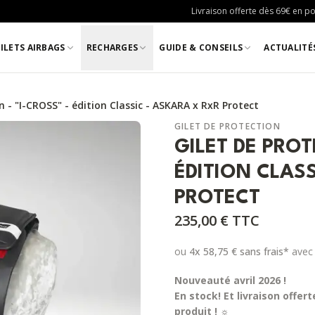
Livraison offerte dès 69€ en poi
ILETS AIRBAGS
RECHARGES
GUIDE & CONSEILS
ACTUALITÉ
n - "I-CROSS" - édition Classic - ASKARA x RxR Protect
GILET DE PROTECTION
GILET DE PROT
ÉDITION CLAS
PROTECT
235,00 €
TTC
ou
4x
58,75 €
sans frais*
avec
Nouveauté avril 2026 !
En stock! Et livraison offer
produit !
☼