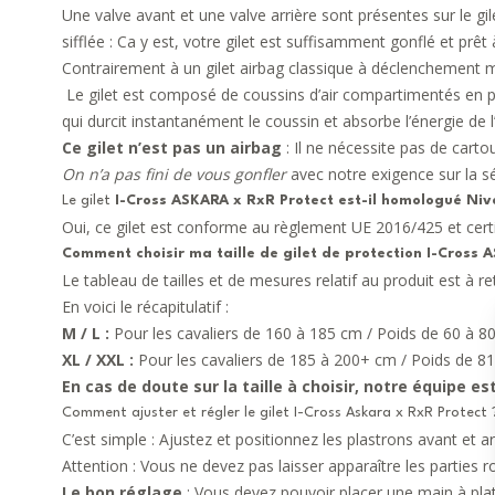
Une valve avant et une valve arrière sont présentes sur le gi
sifflée : Ca y est, votre gilet est suffisamment gonflé et prêt à 
Contrairement à un gilet airbag classique à déclenchement 
Le gilet est composé de coussins d’air compartimentés en po
qui durcit instantanément le coussin et absorbe l’énergie de l
Ce gilet n’est pas un airbag
: Il ne nécessite pas de cart
On n’a pas fini de vous gonfler
avec notre exigence sur la sécur
Le gilet
I-Cross ASKARA x RxR Protect est-il homologué Niv
Oui, ce gilet est conforme au règlement UE 2016/425 et cer
Comment choisir ma taille de gilet de protection
I-Cross 
Le tableau de tailles et de mesures relatif au produit est à r
En voici le récapitulatif :
M / L :
Pour les cavaliers de 160 à 185 cm / Poids de 60 à 80
XL / XXL :
Pour les cavaliers de 185 à 200+ cm / Poids de 81
En cas de doute sur la taille à choisir, notre équipe es
Comment ajuster et régler le gilet I-Cross Askara x RxR Protect 
C’est simple : Ajustez et positionnez les plastrons avant et a
Attention : Vous ne devez pas laisser apparaître les parties 
Le bon réglage
: Vous devez pouvoir placer une main à plat e