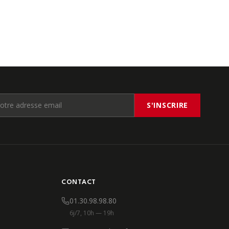
S'INSCRIRE
CONTACT
01.30.98.98.80
6j/7, 10h — 19h