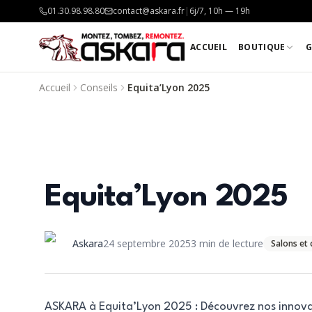
01.30.98.98.80
contact@askara.fr
|
6j/7, 10h — 19h
ACCUEIL
BOUTIQUE
G
Accueil
Conseils
Equita’Lyon 2025
Equita’Lyon 2025
Askara
24 septembre 2025
3
min de lecture
Salons et
ASKARA à Equita’Lyon 2025 : Découvrez nos innovati