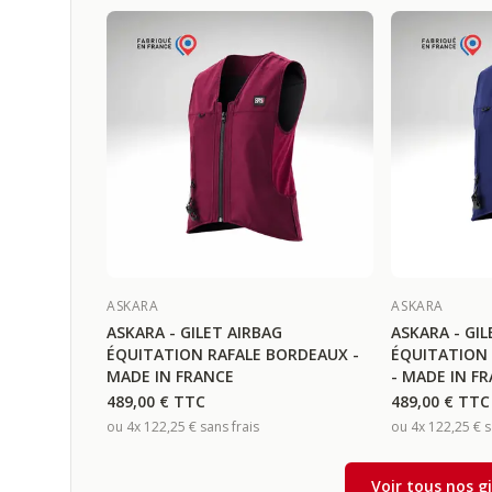
ASKARA
ASKARA
ASKARA - GILET AIRBAG
ASKARA - GIL
ÉQUITATION RAFALE BORDEAUX -
ÉQUITATION 
MADE IN FRANCE
- MADE IN F
489,00 €
TTC
489,00 €
TTC
ou 4x
122,25 €
sans frais
ou 4x
122,25 €
s
Voir tous nos g