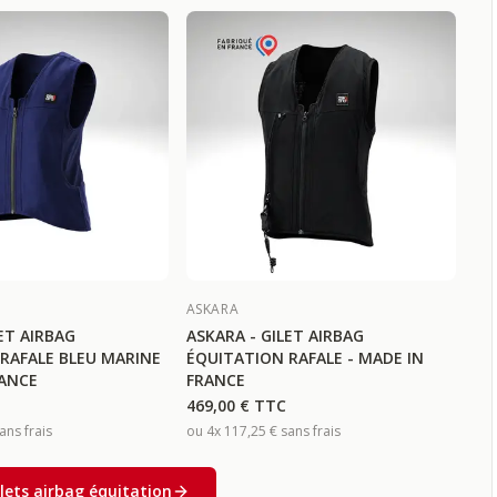
ASKARA
ET AIRBAG
ASKARA - GILET AIRBAG
RAFALE BLEU MARINE
ÉQUITATION RAFALE - MADE IN
RANCE
FRANCE
469,00 €
TTC
ans frais
ou 4x
117,25 €
sans frais
ilets airbag équitation