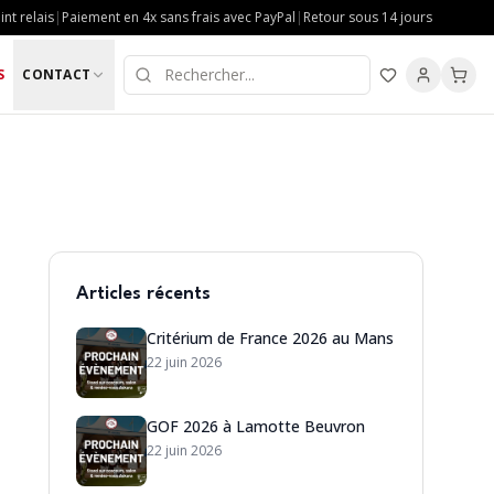
nt relais
|
Paiement en 4x sans frais avec PayPal
|
Retour sous 14 jours
S
CONTACT
Articles récents
Critérium de France 2026 au Mans
22 juin 2026
GOF 2026 à Lamotte Beuvron
22 juin 2026