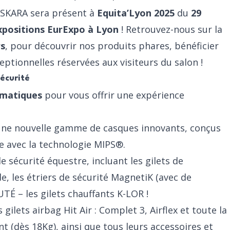
 ASKARA sera présent à
Equita’Lyon 2025
du
29
xpositions EurExpo à Lyon
! Retrouvez-nous sur la
rs
, pour découvrir nos produits phares, bénéficier
ceptionnelles réservées aux visiteurs du salon !
sécurité
hématiques
pour vous offrir une expérience
une nouvelle gamme de casques innovants, conçus
le avec la technologie MIPS®.
 sécurité équestre, incluant les gilets de
de
, les étriers de sécurité
MagnetiK
(avec de
TÉ – les gilets chauffants K-LOR !
 gilets airbag Hit Air :
Complet 3
,
Airflex
et toute la
nt
(dès 18Kg), ainsi que tous
leurs accessoires
et