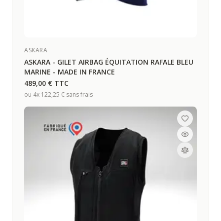
Bienvenue !
ASKARA
1er fois chez nous ? Recevez 5% de remise sur votre
ASKARA - GILET AIRBAG ÉQUITATION RAFALE BLEU
commande
MARINE - MADE IN FRANCE
Inscrivez-vous à notre newsletter gonflée (Actu' sécurité,
489,00 €
TTC
offres & nouveaux produits) et recevez votre code promo
ou 4x
122,25 €
sans frais
Je m'inscris
Non merci