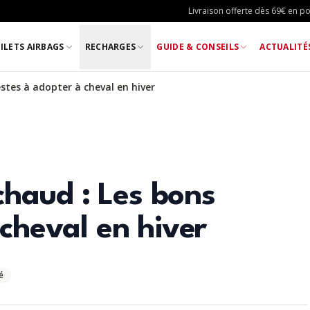
Livraison offerte dès 69€ en poi
ILETS AIRBAGS
RECHARGES
GUIDE & CONSEILS
ACTUALITÉ
estes à adopter à cheval en hiver
 chaud : Les bons
cheval en hiver
é