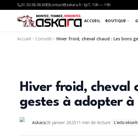
01.30.98.98.80
contact@askara.fr
|
6j/7, 10h — 19h
ACCUEIL
BOUTIQUE
G
Accueil
Conseils
Hiver froid, cheval chaud : Les bons g
Hiver froid, cheval
gestes à adopter à 
Askara
28 janvier 2025
11
min de lecture
L'actu sécurit