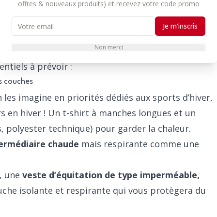
offres & nouveaux produits) et recevez votre code promo
Je m'inscris
Non merci
ement adapté pour rester au chaud tout en
ntiels à prévoir :
is couches
 les imagine en priorités dédiés aux sports d’hiver,
s en hiver ! Un t-shirt à manches longues et un
, polyester technique) pour garder la chaleur.
ermédiaire chaude
mais respirante comme une
e, une
veste d’équitation de type imperméable,
ouche isolante et respirante qui vous protègera du