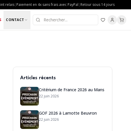
nt relais
|
Paiement en 4x sans frais avec PayPal
|
Retour sous 14 jours
S
CONTACT
Articles récents
Critérium de France 2026 au Mans
22 juin 2026
GOF 2026 à Lamotte Beuvron
22 juin 2026