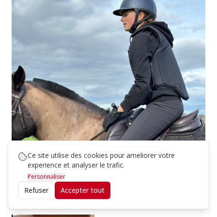
Ce site utilise des cookies pour ameliorer votre
Bien ajusté pour bien protéger : A l’avant,
experience et analyser le trafic.
votre gilet doit vous arriver au niveau du
Personnaliser
nombril, à l’arrière, à la naissance du coccyx.
Refuser
Accepter tout