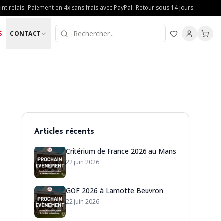
nt relais
|
Paiement en 4x sans frais avec PayPal
|
Retour sous 14 jours
S
CONTACT
Articles récents
Critérium de France 2026 au Mans
22 juin 2026
GOF 2026 à Lamotte Beuvron
22 juin 2026