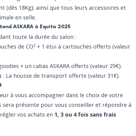
nt
(dès 18Kg), ainsi que tous
leurs accessoires
et
male en selle.
 stand ASKARA à Equita 2025
ant toute la durée du salon :
ouches de CO² + 1 étui à cartouches offerts (valeur
goodies + un cabas ASKARA offerts (valeur 29€).
k
: La housse de transport offerte (valeur 31€).
t
eur à vous accompagner dans le choix de votre
 sera présente pour vous conseiller et répondre à
 régler vos achats en
1, 3 ou 4 fois sans frais
Bienvenue !
1er fois chez nous ? Recevez 5% de remise sur votre