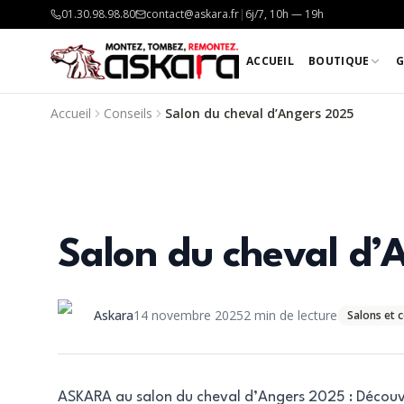
01.30.98.98.80
contact@askara.fr
|
6j/7, 10h — 19h
ACCUEIL
BOUTIQUE
G
Accueil
Conseils
Salon du cheval d’Angers 2025
Salon du cheval d’
Askara
14 novembre 2025
2
min de lecture
Salons et 
ASKARA au salon du cheval d’Angers 2025 : Découvr