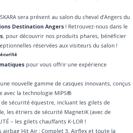
 ASKARA sera présent au
salon du cheval d’Angers
du
ions Destination Angers
! Retrouvez-nous dans le
rs
, pour découvrir nos produits phares, bénéficier
ceptionnelles réservées aux visiteurs du salon !
sécurité
hématiques
pour vous offrir une expérience
 une nouvelle gamme de casques innovants, conçus
le avec la technologie MIPS®.
e sécurité équestre, incluant les gilets de
de
, les étriers de sécurité
MagnetiK
(avec de
TÉ – les gilets chauffants K-LOR !
 airbag Hit Air :
Complet 3
,
Airflex
et toute la