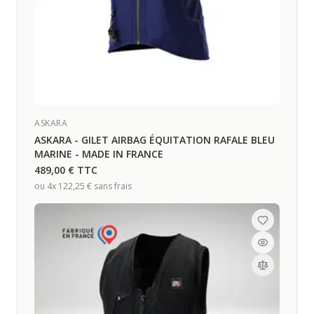
Bienvenue !
1er fois chez nous ? Recevez 5% de remise sur votre
commande
ASKARA
Inscrivez-vous à notre newsletter gonflée (Actu' sécurité,
ASKARA - GILET AIRBAG ÉQUITATION RAFALE BLEU
offres & nouveaux produits) et recevez votre code promo
MARINE - MADE IN FRANCE
489,00 €
TTC
Je m'inscris
ou 4x
122,25 €
sans frais
Non merci