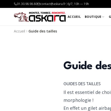
01.30.98.98.80
contact@askara.fr
|
6j/7, 10h — 19h
ACCUEIL
BOUTIQUE
G
Accueil
Guide des tailles
Guide des 
GUIDES DES TAILLES
Il est essentiel de ch
morphologie !
En effet un gilet airb