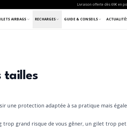
Livraison offerte dès 69€ en poi
ILETS AIRBAGS
RECHARGES
GUIDE & CONSEILS
ACTUALITÉ
tailles
oisir une protection adaptée à sa pratique mais égal
ag trop grand risque de vous gêner, un gilet trop pe