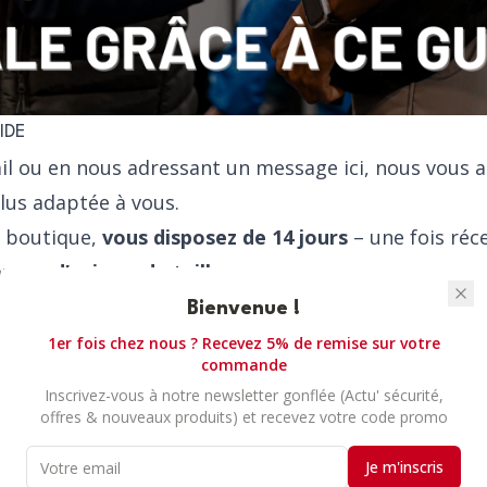
IDE
il ou en nous adressant un
message ici
, nous vous a
plus adaptée à vous.
e boutique,
vous disposez de 14 jours
– une fois réc
nger d’avis ou de taille.
 nous adresser un mail contenant des photos de vous
Bienvenue !
firmions la bonne taille ou non.
1er fois chez nous ? Recevez 5% de remise sur votre
commande
Inscrivez-vous à notre newsletter gonflée (Actu' sécurité,
 gilet, essayez-le chez vous
offres & nouveaux produits) et recevez votre code promo
quettes
Je m'inscris
 photo avec le gilet porté : Photos de plein pied de f