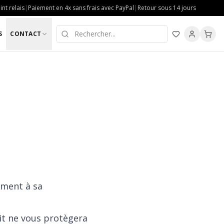
nt relais
|
Paiement en 4x sans frais avec PayPal
|
Retour sous 14 jours
S
CONTACT
ement à sa
tit ne vous protègera