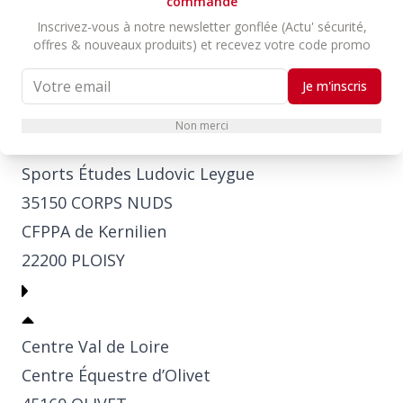
commande
Inscrivez-vous à notre newsletter gonflée (Actu' sécurité,
Bretagne
offres & nouveaux produits) et recevez votre code promo
Domaine de Ker Olivier
29180 PLOGONNEC
Je m'inscris
Formation Équitation Finistère
Non merci
29520 ST THOIS
Sports Études Ludovic Leygue
35150 CORPS NUDS
CFPPA de Kernilien
22200 PLOISY
Centre Val de Loire
Centre Équestre d’Olivet