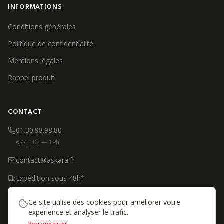
INFORMATIONS
Conditions générales
Politique de confidentialité
Mentions légales
Rappel produit
CONTACT
01.30.98.98.80
6j/7, 10h — 19h
contact@askara.fr
Expédition sous 48h*
*Produits en stock, jours ouvrés
Ce site utilise des cookies pour ameliorer votre
experience et analyser le trafic.