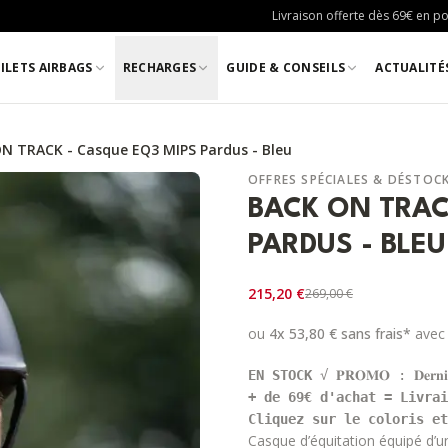
Livraison offerte dès 69€ en poi
ILETS AIRBAGS
RECHARGES
GUIDE & CONSEILS
ACTUALITÉ
N TRACK - Casque EQ3 MIPS Pardus - Bleu
OFFRES SPÉCIALES & DÉSTOC
BACK ON TRAC
PARDUS - BLEU
215,20 €
269,00 €
ou
4x
53,80 €
sans frais*
avec
EN STOCK 
+ de 69€ d'achat = Livrai
Cliquez sur le coloris et
Casque d’équitation équipé d’