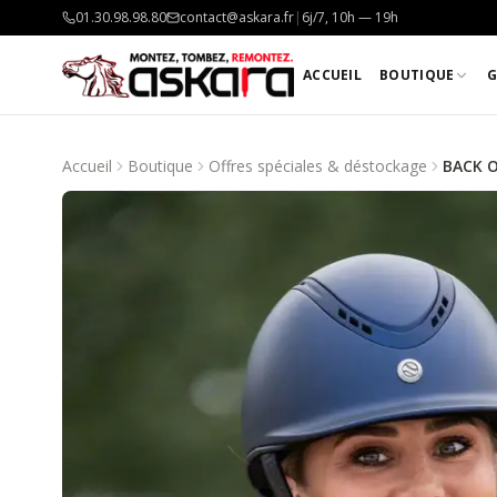
01.30.98.98.80
contact@askara.fr
|
6j/7, 10h — 19h
ACCUEIL
BOUTIQUE
G
Accueil
Boutique
Offres spéciales & déstockage
BACK O