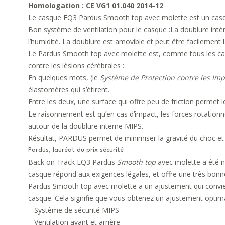
Homologation : CE VG1 01.040 2014-12
Le casque EQ3 Pardus Smooth top avec molette est un casque 
Bon système de ventilation pour le casque :La doublure inté
l’humidité. La doublure est amovible et peut être facilement l
Le Pardus Smooth top avec molette est, comme tous les c
contre les lésions cérébrales :
En quelques mots, (le
Système de Protection contre les Imp
élastomères qui s’étirent.
Entre les deux, une surface qui offre peu de friction permet l
Le raisonnement est qu’en cas d’impact, les forces rotatio
autour de la doublure interne MIPS.
Résultat, PARDUS permet de minimiser la gravité du choc et d
Pardus, lauréat du prix sécurité
Back on Track
EQ3 Pardus
Smooth top
avec molette a été n
casque répond aux exigences légales, et offre une très bonne
Pardus Smooth top avec molette a un ajustement qui convient
casque. Cela signifie que vous obtenez un ajustement optimal 
– Système de sécurité MIPS
– Ventilation avant et arrière