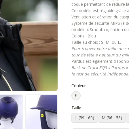
coque permettant de réduire la 
Ce modèle est réglable grâce à 
Ventilation et aération du cas
Système de sécurité MIPS (à dé
modèle « Smooth », finition du 
Coloris : Bleu
Taille au choix : S, M, ou L.
Pour trouver votre taille de 
tour de tête à hauteur du mili
Pardus est également disponi
Back on Track EQ3 « Pardus 
le test de sécurité indépenda
Couleur
Bl
Taille
L (59 - 60)
M (56 - 58)