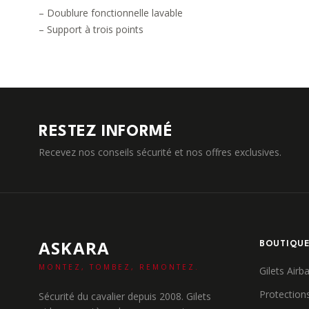
– Doublure fonctionnelle lavable
– Support à trois points
RESTEZ INFORMÉ
Recevez nos conseils sécurité et nos offres exclusives.
ASKARA
BOUTIQU
MONTEZ, TOMBEZ, REMONTEZ.
Gilets Airb
Protection
Sécurité du cavalier depuis 2008. Gilets