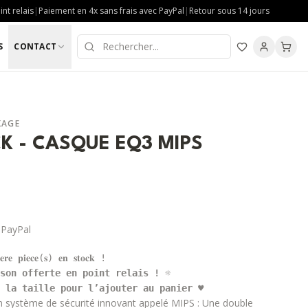
nt relais
|
Paiement en 4x sans frais avec PayPal
|
Retour sous 14 jours
S
CONTACT
KAGE
K - CASQUE EQ3 MIPS
 PayPal
son offerte en point relais ! 
 la taille pour l’ajouter au panier ♥
un système de sécurité innovant appelé MIPS : Une double