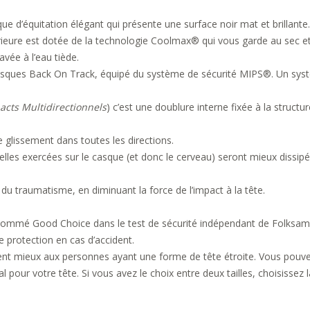
d’équitation élégant qui présente une surface noir mat et brillante.
rieure est dotée de la technologie
Coolmax®
qui vous garde au sec e
avée à l’eau tiède.
asques
Back On Track
, équipé du système de sécurité
MIPS®
. Un sys
acts Multidirectionnels
) c’est une doublure interne fixée à la struc
e glissement dans toutes les directions.
nnelles exercées sur le casque (et donc le cerveau) seront mieux di
u traumatisme, en diminuant la force de l’impact à la tête.
ommé Good Choice dans le test de sécurité indépendant de Folksam sur
 protection en cas d’accident.
 mieux aux personnes ayant une forme de tête étroite. Vous pouvez aj
pour votre tête. Si vous avez le choix entre deux tailles, choisissez l