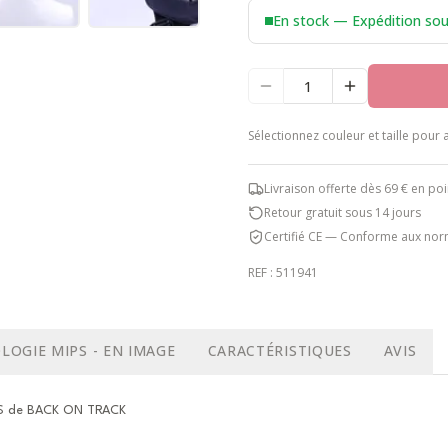
En stock — Expédition so
Sélectionnez
couleur et taille
pour a
Livraison offerte dès 69 € en poi
Retour gratuit sous 14 jours
Certifié CE — Conforme aux nor
REF :
511941
LOGIE MIPS - EN IMAGE
CARACTÉRISTIQUES
AVIS
US de
BACK ON TRACK