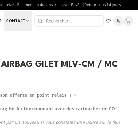
nt relais
|
Paiement en 4x sans frais avec PayPal
|
Retour sous 14 jours
S
CONTACT
LE AIRBAG GILET MLV-CM / MC
son offerte en point relais ! 
☼
irbag Hit Air fonctionnant avec des cartouches de CO²
nt par un nouveau si vous constatez une usure sur le filin