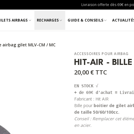
Livraison offerte dès 69€ en poi
ILETS AIRBAGS
RECHARGES
GUIDE & CONSEILS
ACTUALITÉ
le airbag gilet MLV-CM / MC
ACCESSOIRES POUR AIRBAG
HIT-AIR - BIL
20,00 €
TTC
EN STOCK 
+ de 69€ d'achat = Livrai
Fabricant :
Hit AIR
Bille pour
boitier de gilet a
de taille 50/60/100cc.
Conseil : Remplacer cet éléme
en acier.