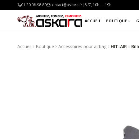
01.30.98.98.80
contact@askara.fr
|
6j/7, 10h — 19h
ACCUEIL
BOUTIQUE
G
Accueil
Boutique
Accessoires pour airbag
HIT-AIR - Bil