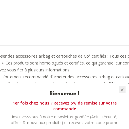
r des accessoires airbag et cartouches de Co² certifiés : Tous ces p
. Ces produits sont homologués et certifiés, ce qui garantie leur con
ez vous fier à plusieurs informations :
l est fortement recommandé d’acheter des accessoires airbag et cart
Les diamètres, contenance et pression des cartouches de CO² peuvent v
airbag d’équitation, celui-ci est garantie 2 ans ou plus. Si vous renco
Bienvenue !
ise en charge en garantie pourrait être annulée par le service après-v
1er fois chez nous ? Recevez 5% de remise sur votre
commande
tion et de certification / homologation des accessoires & cartouches 
Inscrivez-vous à notre newsletter gonflée (Actu' sécurité,
ogués sont majoritairement vendus en ligne et rarement chez un re
offres & nouveaux produits) et recevez votre code promo
forme et certifiée est de 20,00 – 30,00€.