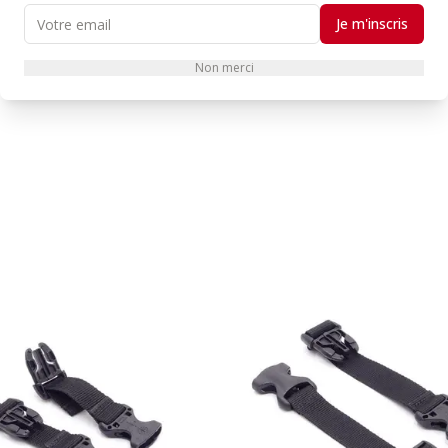
vec un tarif unitaire inférieur à 18,00€ (hors lot ou tarif dégressif), 
Je m'inscris
 relever visuellement une impression de l’étiquette de mauvaise qual
et airbag d’équitation : Cordon de déclenchement, sangle de selle, bill
Non merci