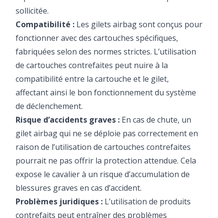
sollicitée.
Compatibilité :
Les gilets airbag sont conçus pour
Bienvenue !
fonctionner avec des cartouches spécifiques,
1er fois chez nous ? Recevez 5% de remise sur votre
fabriquées selon des normes strictes. L’utilisation
commande
de cartouches contrefaites peut nuire à la
Inscrivez-vous à notre newsletter gonflée (Actu' sécurité,
compatibilité entre la cartouche et le gilet,
offres & nouveaux produits) et recevez votre code promo
affectant ainsi le bon fonctionnement du système
Je m'inscris
de déclenchement.
Risque d’accidents graves :
En cas de chute, un
Non merci
gilet airbag qui ne se déploie pas correctement en
raison de l’utilisation de cartouches contrefaites
pourrait ne pas offrir la protection attendue. Cela
expose le cavalier à un risque d’accumulation de
blessures graves en cas d’accident.
Problèmes juridiques :
L’utilisation de produits
contrefaits peut entraîner des problèmes