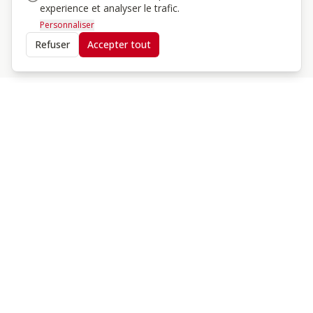
experience et analyser le trafic.
Voir toute la collection
Personnaliser
Refuser
Accepter tout
NOTRE ENGAGEMENT
Pourquoi choisir Askara ?
Depuis 2008, Askara accompagne les cavaliers dans le
choix de leur équipement de protection. Notre
engagement pour les Équipements de Protection
Individuelle (EPI) et notre passion pour l'équitation
nous permettent de vous proposer des produits