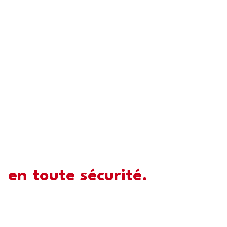
SÉCURITÉ DU CAVALIER DEPUIS 2008
Cet été, partez à
l'aventure
en toute sécurité.
Gilets airbags certifiés CE, protège-dos et
équipements de sécurité pour cavaliers.