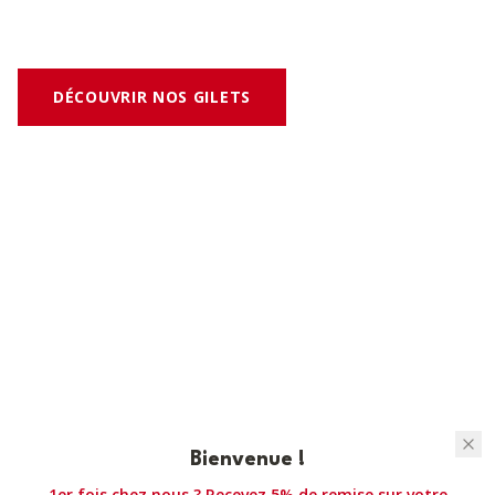
Conformes aux normes en vigueur.
DÉCOUVRIR NOS GILETS
Notre engagement
Bienvenue !
1er fois chez nous ? Recevez 5% de remise sur votre