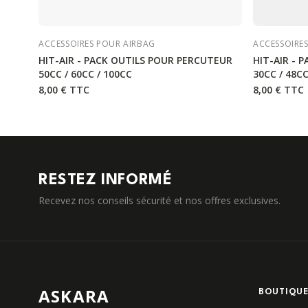
ACCESSOIRES POUR AIRBAG
ACCESSOIRE
HIT-AIR - PACK OUTILS POUR PERCUTEUR
HIT-AIR - 
50CC / 60CC / 100CC
30CC / 48C
8,00 €
TTC
8,00 €
TTC
RESTEZ INFORMÉ
Recevez nos conseils sécurité et nos offres exclusives.
ASKARA
BOUTIQU