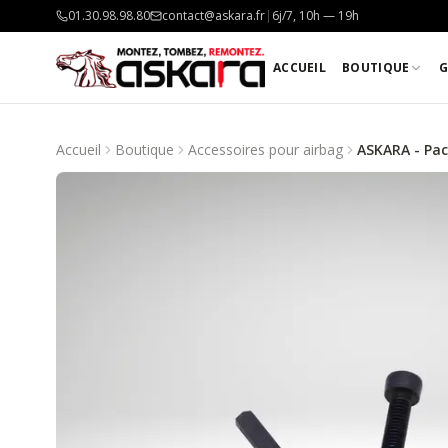
01.30.98.98.80
contact@askara.fr
|
6j/7, 10h — 19h
ACCUEIL
BOUTIQUE
G
Accueil
Boutique
Accessoires pour airbag
ASKARA - Pac