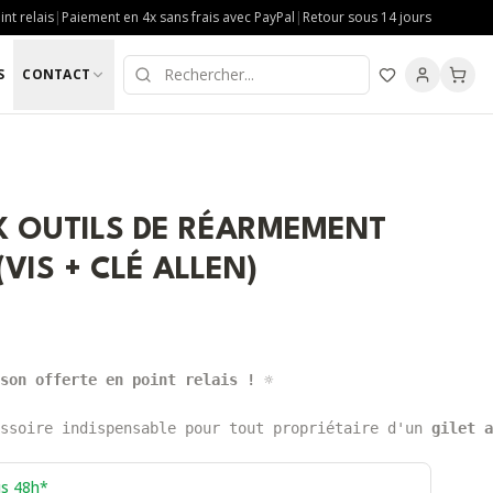
nt relais
|
Paiement en 4x sans frais avec PayPal
|
Retour sous 14 jours
S
CONTACT
K OUTILS DE RÉARMEMENT
VIS + CLÉ ALLEN)
son offerte en point relais ! 
☼

ssoire indispensable pour tout propriétaire d'un 
gilet a
us 48h*