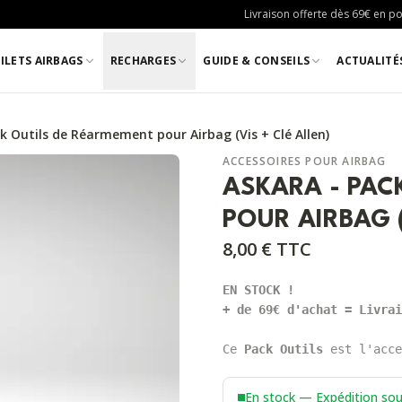
Livraison offerte dès 69€ en poi
ILETS AIRBAGS
RECHARGES
GUIDE & CONSEILS
ACTUALITÉ
k Outils de Réarmement pour Airbag (Vis + Clé Allen)
ACCESSOIRES POUR AIRBAG
ASKARA - PAC
POUR AIRBAG (
8,00 €
TTC
EN STOCK !
+ de 69€ d'achat = Livrai
Ce 
Pack Outils
 est l'acce
En stock — Expédition so