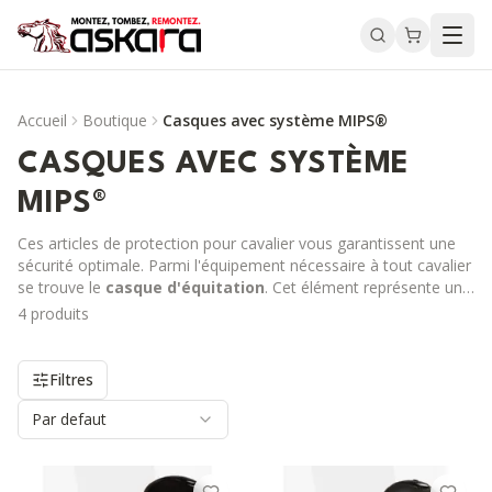
Accueil
Boutique
Casques avec système MIPS®
CASQUES AVEC SYSTÈME
MIPS®
Ces articles de protection pour cavalier vous garantissent une
sécurité optimale. Parmi l'équipement nécessaire à tout cavalier
se trouve le
casque d'équitation
. Cet élément représente un
point central de votre protection. Conscient de son importance,
4
produit
s
chez Askara, nous proposons des modèles de
casque Back on
Track
. Une marque d'une fiabilité sans faille, garante de votre
confort. Quelles sont les caractéristiques spécifiques des
Filtres
modèles de casque Back on Track ? Faire le choix d'un casque
d'équitation Back on Track c'est s'assurer d'une
Par defaut
sécurité
renforcée
. Les casques de cette marque sont réputés pour
leur robustesse. Disposant d'un confort incomparable et d'un
design élégant, ces casques sont parfaits pour un usage