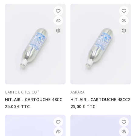
sécurité, découvrez tous nos modèles de
gilets airbag
et nos
casques
.
CARTOUCHES CO²
ASKARA
HIT-AIR - CARTOUCHE 48CC
HIT-AIR - CARTOUCHE 48CC2
25,00 €
TTC
25,00 €
TTC