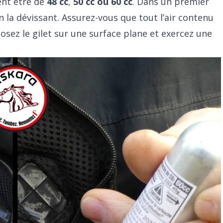
ent être de
48 cc
,
50 cc ou 60 cc
. Dans un premier
n la dévissant. Assurez-vous que tout l’air contenu
sposez le gilet sur une surface plane et exercez une