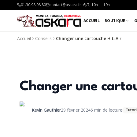
01.30.98.98.80
contact@askara.fr
|
6j/7, 10h — 19h
ACCUEIL
BOUTIQUE
G
Accueil
Conseils
Changer une cartouche Hit-Air
Changer une cartou
Kevin Gauthier
29 février 2024
6
min de lecture
Tutori