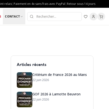
nt relais
|
Paiement en 4x sans frais avec PayPal
|
Retour sous 14 jours
S
CONTACT
Articles récents
Critérium de France 2026 au Mans
22 juin 2026
GOF 2026 à Lamotte Beuvron
22 juin 2026