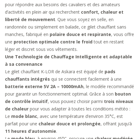
pour répondre aux besoins des cavaliers et des amateurs
d’activités en plein air qui recherchent
confort, chaleur et
liberté de mouvement
. Que vous soyez en selle, en
randonnée ou simplement en balade, ce gilet chauffant sans
manches, fabriqué en
polaire douce et respirante
, vous offre
une
protection optimale contre le froid
tout en restant
léger et discret sous vos vêtements.
Une Technologie de Chauffage Intelligente et adaptable
à sa convenance
Le gilet chauffant K-LOR de Askara est équipé de
pads
chauffants intégrés
qui se connectent facilement à une
batterie externe 5V 2A – 10000mAh
, le modèle recommandé
pour garantir un fonctionnement optimal. Grâce à son
bouton
de contrôle intuitif
, vous pouvez choisir parmi
trois niveaux
de chaleur
pour vous adapter à toutes les conditions météo :
Le
mode blanc
, avec une température d’environ 35°C, est
parfait pour une
chaleur douce et prolongée
, offrant jusqu’à
11 heures d’autonomie
.
Le
mode bleu
, à environ 45°C, procure une
chaleur modérée