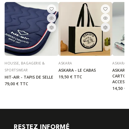
HOUSSE, BAGAGERIE &
ASKARA
ASKARA
ASKARA - LE CABAS
ASKARA 
SPORTSWEAR
CARTOU
19,50 €
TTC
HIT-AIR - TAPIS DE SELLE
ACCESS
79,00 €
TTC
14,50 €
RESTEZ INFORMÉ