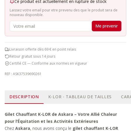
Ce produit est actuellement en rupture de stock
Laissez votre email pour etre prevenu des que le produit sera de
nouveau disponible.
Me prevenir
Livraison offerte dès 69 € en point relais
Retour gratuit sous 14 jours
Certifié CE — Conforme aux normes en vigueur
REF :
ASK37539690261
DESCRIPTION
K-LOR - TABLEAU DE TAILLES
CAR
Gilet Chauffant K-LOR de Askara – Votre Allié Chaleur
pour l’Équitation et les Activités Extérieures
Chez
Askara
, nous avons conçu le
gilet chauffant K-LOR