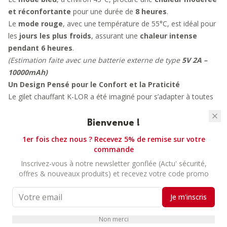
et réconfortante
pour une durée de
8 heures
.
Le
mode rouge
, avec une température de 55°C, est idéal pour
les
jours les plus froids
, assurant une
chaleur intense
pendant 6 heures
.
(Estimation faite avec une batterie externe de type
5V 2A –
10000mAh)
Un Design Pensé pour le Confort et la Praticité
Le gilet chauffant K-LOR a été imaginé pour s’adapter à toutes
les morphologies, avec des
tailles disponibles du S au 2XL
.
Sa
coupe unisexe
et son
style sobre en coloris noir
en font
Bienvenue !
un accessoire polyvalent, aussi bien pour les hommes que pour
1er fois chez nous ? Recevez 5% de remise sur votre
les femmes. La
fermeture éclair
et les
deux poches avant
commande
ajoutent une touche de praticité, vous permettant de garder
Inscrivez-vous à notre newsletter gonflée (Actu' sécurité,
vos essentiels à portée de main. Dans la poche droite se trouve
offres & nouveaux produits) et recevez votre code promo
le câble d’alimentation où vous pourrez placer votre batterie
externe.
Je m'inscris
Pour préserver ses performances, nous recommandons un
nettoyage à la main
, garantissant ainsi une
durabilité
Non merci