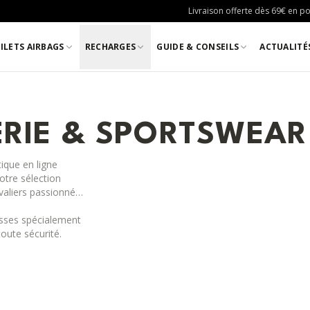
Livraison offerte dès 69€ en poi
ILETS AIRBAGS
RECHARGES
GUIDE & CONSEILS
ACTUALITÉ
RIE & SPORTSWEAR
ique en ligne
otre sélection
valiers passionnés,
sses spécialement
oute sécurité.