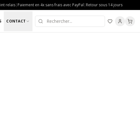
nt relais
|
Paiement en 4x sans frais avec PayPal
|
Retour sous 14 jours
S
CONTACT