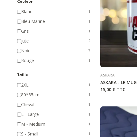
Couleur
Blanc
1
Bleu Marine
1
Gris
1
jute
2
Noir
7
Rouge
1
ASKARA
Taille
ASKARA - LE MUG
2XL
1
15,00 €
TTC
80*55cm
1
Cheval
1
L - Large
1
M - Medium
1
S - Small
1