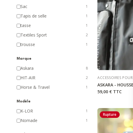
Sac
1
Tapis de selle
1
tasse
1
Textiles Sport
2
trousse
1
Marque
Askara
8
HIT-AIR
2
ACCESSOIRES POUR
ASKARA - HOUSS
Horse & Travel
1
59,00 €
TTC
Modèle
K-LOR
1
Rupture
Nomade
1