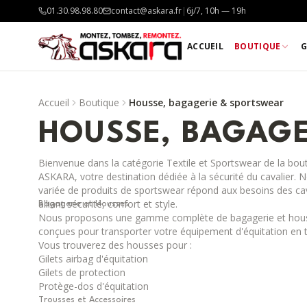
01.30.98.98.80
contact@askara.fr
|
6j/7, 10h — 19h
ACCUEIL
BOUTIQUE
G
Accueil
Boutique
Housse, bagagerie & sportswear
HOUSSE, BAGAGE
Bienvenue dans la catégorie Textile et Sportswear de la bout
ASKARA, votre destination dédiée à la sécurité du cavalier. N
variée de produits de sportswear répond aux besoins des ca
alliant sécurité, confort et style.
Bagagerie et Housses
Nous proposons une gamme complète de bagagerie et hou
conçues pour transporter votre équipement d'équitation en t
Vous trouverez des housses pour :
Gilets airbag d'équitation
Gilets de protection
Protège-dos d'équitation
Trousses et Accessoires