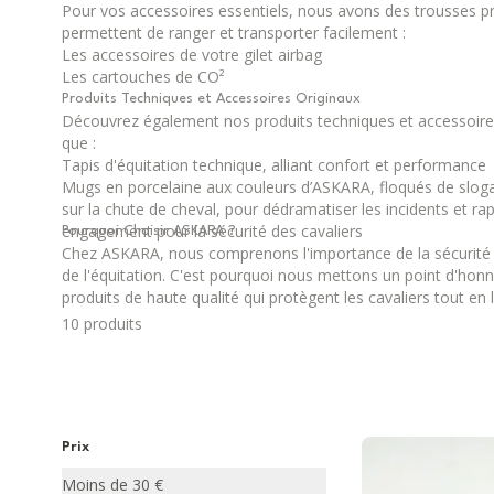
Pour vos accessoires essentiels, nous avons des trousses pr
permettent de ranger et transporter facilement :
Les accessoires de votre gilet airbag
Les cartouches de CO²
Produits Techniques et Accessoires Originaux
Découvrez également nos produits techniques et accessoires
que :
Tapis d'équitation technique, alliant confort et performance
Mugs en porcelaine aux couleurs d’ASKARA, floqués de slog
sur la chute de cheval, pour dédramatiser les incidents et ra
engagement pour la sécurité des cavaliers
Pourquoi Choisir ASKARA ?
Chez ASKARA, nous comprenons l'importance de la sécurité 
de l'équitation. C'est pourquoi nous mettons un point d'honne
produits de haute qualité qui protègent les cavaliers tout en
pratiquer leur passion avec style et sérénité. Explorez notre 
10
produit
s
Sportswear et équipez-vous dès aujourd'hui avec des produit
esthétiques.
Prix
Moins de 30 €