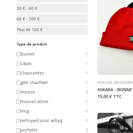
30 € - 60 €
60 € - 100 €
Plus de 100 €
Type de produit
Bonnet
1
cabas
1
Chaussettes
1
gilet chauffant
1
HOUSSE, BAGAGERI
ASKARA - BONNET
Housse
2
15,00 €
TTC
mousse active
1
mug
1
nettoyant pour airbag
1
pochette
2