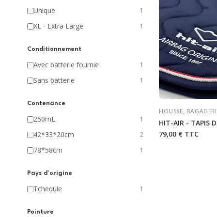
Unique
1
XL - Extra Large
1
Conditionnement
Avec batterie fournie
1
Sans batterie
1
Contenance
HOUSSE, BAGAGERI
250mL
1
HIT-AIR - TAPIS D
79,00 €
TTC
42*33*20cm
2
78*58cm
1
Pays d'origine
Tchequie
1
Pointure