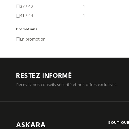
37 / 40
1
41 / 44
1
Promotions
En promotion
RESTEZ INFORMÉ
Recevez nos conseils sécurité et nos offres exclusives.
ASKARA
BOUTIQU