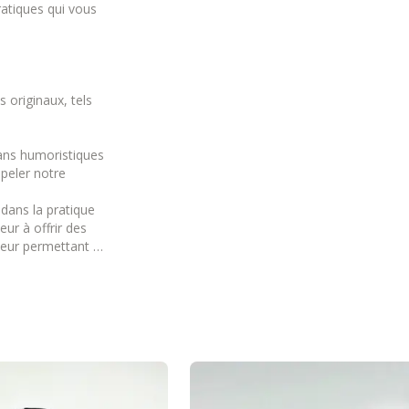
atiques qui vous
 originaux, tels
ans humoristiques
ppeler notre
dans la pratique
ur à offrir des
 leur permettant de
catégorie Textile et
s fiables et