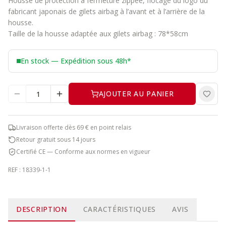
Housse de protection à fermeture zippée, flocage du logo du
fabricant japonais de gilets airbag à l’avant et à l’arrière de la
housse.
Taille de la housse adaptée aux gilets airbag : 78*58cm
En stock — Expédition sous 48h*
AJOUTER AU PANIER
Livraison offerte dès 69 € en point relais
Retour gratuit sous 14 jours
Certifié CE — Conforme aux normes en vigueur
REF :
18339-1-1
DESCRIPTION
CARACTÉRISTIQUES
AVIS