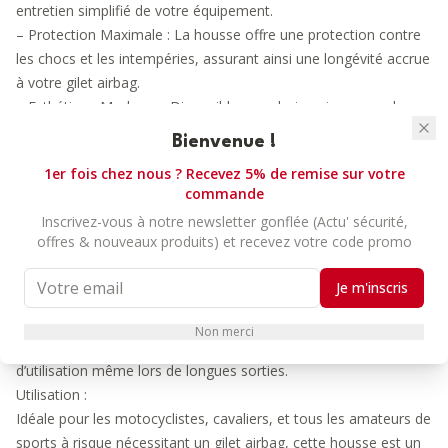
entretien simplifié de votre équipement.
– Protection Maximale : La housse offre une protection contre
les chocs et les intempéries, assurant ainsi une longévité accrue
à votre gilet airbag.
– Esthétique Moderne : Disponible en coloris noir, aux couleurs
du célèbre fabricant japonais de gilets airbag, cette housse
Bienvenue !
combine style et fonctionnalité, permettant de personnaliser
1er fois chez nous ? Recevez 5% de remise sur votre
votre équipement selon vos préférences.
commande
Avantages :
Inscrivez-vous à notre newsletter gonflée (Actu' sécurité,
– Durabilité : Conçue pour résister à une utilisation intensive,
offres & nouveaux produits) et recevez votre code promo
cette housse prolonge la durée de vie de votre gilet airbag en le
protégeant contre l’usure quotidienne.
Je m'inscris
– Propreté : Conservez ancien votre gilet airbag propre et le
glissant dans sa housse après chaque utilisation
Non merci
– Confort : Légère et respirante, la housse garantit un confort
d’utilisation même lors de longues sorties.
Utilisation :
Idéale pour les motocyclistes, cavaliers, et tous les amateurs de
sports à risque nécessitant un gilet airbag, cette housse est un