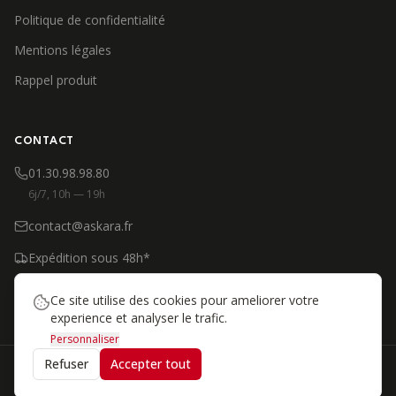
Politique de confidentialité
Mentions légales
Rappel produit
CONTACT
01.30.98.98.80
6j/7, 10h — 19h
contact@askara.fr
Expédition sous 48h*
*Produits en stock, jours ouvrés
Ce site utilise des cookies pour ameliorer votre
experience et analyser le trafic.
Personnaliser
Refuser
Accepter tout
©
2026
Askara
—
Sécurité du cavalier depuis 2008. Tous droits réservés.
Paiement sécurisé
Visa
MC
CB
PayPal