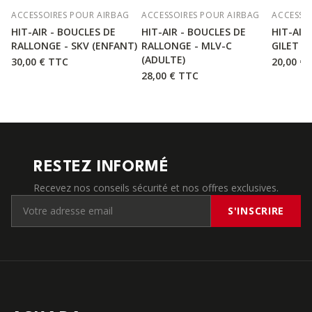
ACCESSOIRES POUR AIRBAG
ACCESSOIRES POUR AIRBAG
ACCESSO
HIT-AIR - BOUCLES DE
HIT-AIR - BOUCLES DE
HIT-AIR 
RALLONGE - SKV (ENFANT)
RALLONGE - MLV-C
GILET M
(ADULTE)
30,00 €
TTC
20,00 €
28,00 €
TTC
RESTEZ INFORMÉ
Recevez nos conseils sécurité et nos offres exclusives.
S'INSCRIRE