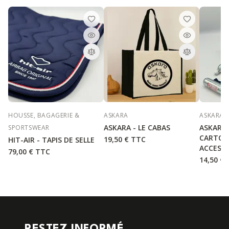
HOUSSE, BAGAGERIE &
ASKARA
ASKARA
ASKARA - LE CABAS
ASKARA 
SPORTSWEAR
CARTOU
19,50 €
TTC
HIT-AIR - TAPIS DE SELLE
ACCESS
79,00 €
TTC
14,50 €