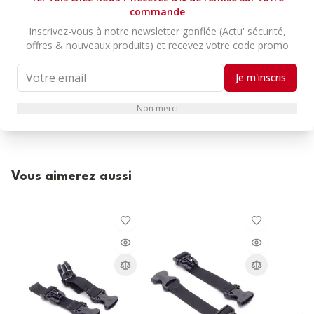
DESCRIPTION
CARACTÉRISTIQUES
AVIS
commande
Inscrivez-vous à notre newsletter gonflée (Actu' sécurité,
offres & nouveaux produits) et recevez votre code promo
Ce cordon Tout-en-1 est adaptable sur tous les gilets airbag de
la marque Hit-Air.
(modèles SKV, MLV-C, SV, H)
Je m'inscris
La sangle dispose de deux boucles de réglage pour s’adapter à
tout type de selle.
Non merci
Vous aimerez aussi