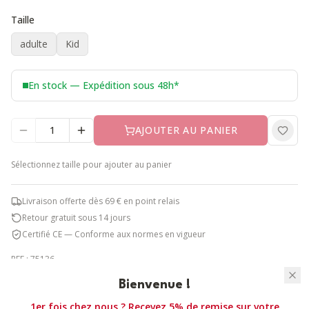
Taille
adulte
Kid
En stock — Expédition sous 48h*
AJOUTER AU PANIER
Sélectionnez
taille
pour ajouter au panier
Livraison offerte dès 69 € en point relais
Retour gratuit sous 14 jours
Certifié CE — Conforme aux normes en vigueur
REF :
75136
Bienvenue !
1er fois chez nous ? Recevez 5% de remise sur votre