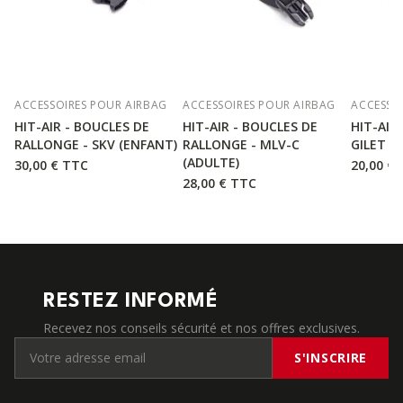
ACCESSOIRES POUR AIRBAG
ACCESSOIRES POUR AIRBAG
ACCESSO
HIT-AIR - BOUCLES DE
HIT-AIR - BOUCLES DE
HIT-AIR 
RALLONGE - SKV (ENFANT)
RALLONGE - MLV-C
GILET M
(ADULTE)
30,00 €
TTC
20,00 €
28,00 €
TTC
RESTEZ INFORMÉ
Recevez nos conseils sécurité et nos offres exclusives.
S'INSCRIRE