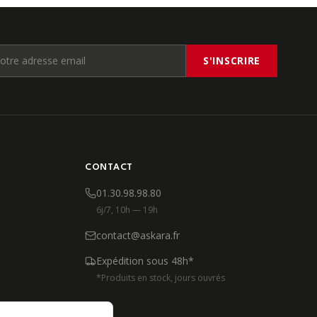
S'INSCRIRE
CONTACT
01.30.98.98.80
6j/7, 10h — 19h
contact@askara.fr
Expédition sous 48h*
*Produits en stock, jours ouvrés