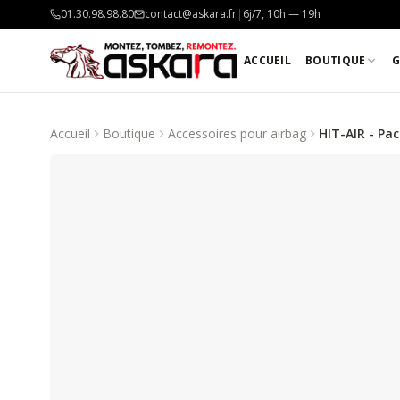
01.30.98.98.80
contact@askara.fr
|
6j/7, 10h — 19h
ACCUEIL
BOUTIQUE
G
Accueil
Boutique
Accessoires pour airbag
HIT-AIR - Pac