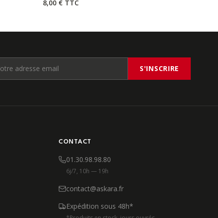
8,00 €
TTC
S'INSCRIRE
CONTACT
01.30.98.98.80
6j/7, 10h — 19h
contact@askara.fr
Expédition sous 48h*
*Produits en stock, jours ouvrés