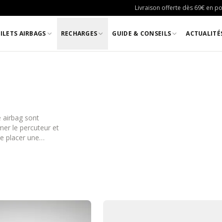
Livraison offerte dès 69€ en poi
ILETS AIRBAGS
RECHARGES
GUIDE & CONSEILS
ACTUALITÉ
e airbag sont
mer le percuteur et
de placer une