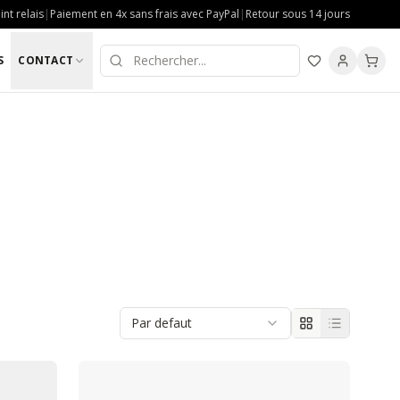
nt relais
|
Paiement en 4x sans frais avec PayPal
|
Retour sous 14 jours
S
CONTACT
Par defaut