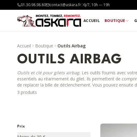
01.30.98.98.80
contact@askara.fr
|
6j/7, 10h — 19h
ACCUEIL
BOUTIQUE
G
Accueil
Boutique
Outils Airbag
OUTILS AIRBAG
Outils et clé pour gilets airbag.
Les outils fournis avec votr
essentiels au réarmement du gilet. Ils permettent de compri
de replacer la bille de déclenchement. Vous pouvez ensuite 
cartouche de Co², et utiliser de nouveau votre gilet.
3
produit
s
Prix
Moins de 30 €