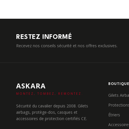
RESTEZ INFORMÉ
Recevez nos conseils sécurité et nos offres exclusives.
ASKARA
BOUTIQU
MONTEZ, TOMBEZ, REMONTEZ.
Gilets Airb
Protection
Sécurité du cavalier depuis 2008. Gilets
airbags, protège-dos, casques et
Étriers
accessoires de protection certifiés CE.
Accessoire