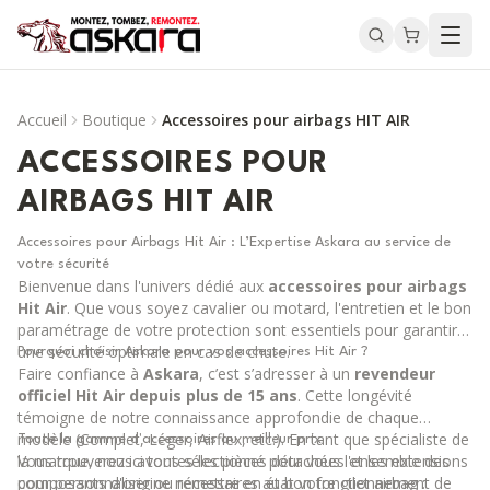
Accueil
Boutique
Accessoires pour airbags HIT AIR
ACCESSOIRES POUR
AIRBAGS HIT AIR
Accessoires pour Airbags Hit Air : L’Expertise Askara au service de
votre sécurité
Bienvenue dans l'univers dédié aux
accessoires pour airbags
Hit Air
. Que vous soyez cavalier ou motard, l'entretien et le bon
paramétrage de votre protection sont essentiels pour garantir
une sécurité optimale en cas de chute.
Pourquoi choisir Askara pour vos accessoires Hit Air ?
Faire confiance à
Askara
, c’est s’adresser à un
revendeur
officiel Hit Air depuis plus de 15 ans
. Cette longévité
témoigne de notre connaissance approfondie de chaque
modèle (Complet, Léger, Airflex, etc.). En tant que spécialiste de
Toute la gamme d'accessoires au meilleur prix
la marque, nous avons sélectionné pour vous l'ensemble des
Vous trouverez ici toutes les pièces détachées et les extensions
composants d'origine nécessaires au bon fonctionnement de
pour personnaliser ou remettre en état votre gilet airbag :