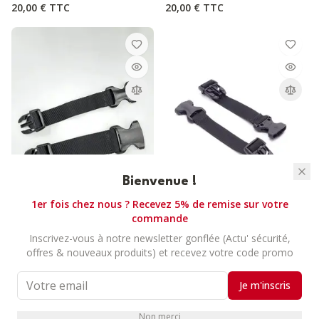
20,00 €
TTC
20,00 €
TTC
Bienvenue !
1er fois chez nous ? Recevez 5% de remise sur votre
commande
ACCESSOIRES POUR AIRBAG
ACCESSOIRES POUR AIRBAG
Inscrivez-vous à notre newsletter gonflée (Actu' sécurité,
offres & nouveaux produits) et recevez votre code promo
HIT-AIR - BOUCLES DE
HIT-AIR - BOUCLES DE
RALLONGE - H
RALLONGE - MLV-C (ADULTE)
28,00 €
TTC
28,00 €
TTC
Je m'inscris
Non merci