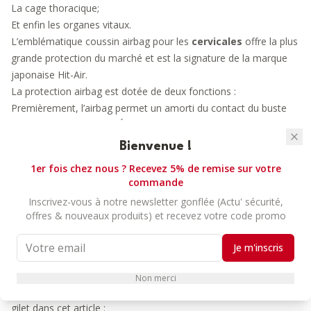
La cage thoracique;
Et enfin les organes vitaux.
L’emblématique coussin airbag pour les
cervicales
offre la plus
grande protection du marché et est la signature de la marque
japonaise Hit-Air.
La protection airbag est dotée de deux fonctions :
Premièrement, l’airbag permet un amorti du contact du buste
avec le sol ou un objet. Également, elle permet de rigidifier et
solidifier le buste est le comprimant. Cela le rend moins fragile
Bienvenue !
aux atteintes.
1er fois chez nous ? Recevez 5% de remise sur votre
L’airbag Airflex, enfin un bel airbag qui protège réellement
commande
Le gilet Airflex est taillé d’une coupe cintrée : Il épouse
Inscrivez-vous à notre newsletter gonflée (Actu' sécurité,
parfaitement le buste grâce à son tissu stretch et reste fixe et
offres & nouveaux produits) et recevez votre code promo
prêt du corps. Sa fermeture à glissière lui confère un style de
vêtement, pour afficher votre amour du style en toute sécurité.
Je m'inscris
Enfin, l’élasticité de son tissu permettra aux membranes airbag
de se déployer sans surcomprimer le buste.
Non merci
Retrouvez les conseils de l’équipe ASKARA pour ajuster votre
gilet dans cet article :