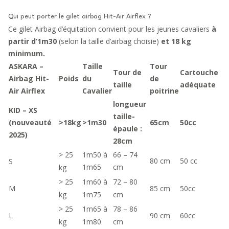
Qui peut porter le gilet airbag Hit-Air Airflex ?
Ce gilet Airbag d’équitation convient pour les jeunes cavaliers
à
partir d’1m30
(selon la taille d’airbag choisie)
et 18 kg
minimum.
ASKARA –
Taille
Tour
Tour de
Cartouche
Airbag Hit-
Poids
du
de
taille
adéquate
Air Airflex
Cavalier
poitrine
longueur
KID – XS
taille-
(nouveauté
>18kg
>1m30
65cm
50cc
épaule :
2025)
28cm
1m50 à
66 – 74
> 25
80 cm
50 cc
S
1m65
cm
kg
> 25
1m60 à
72 – 80
M
85 cm
50cc
kg
1m75
cm
> 25
1m65 à
78 – 86
L
90 cm
60cc
kg
1m80
cm