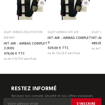
GILET AIRBAG ÉQUITATION
GILET AIRBAG HIT AIR
GILET AI
HIT-AIR - AIRBAG COMPLET
HIT-AIR
ENFANT
3
489,00 €
HIT-AIR - AIRBAG COMPLET
529,00 €
TTC
3 (KID)
ou 4x
122
479,00 €
TTC
ou 4x
132,25 €
sans frais
ou 4x
119,75 €
sans frais
RESTEZ INFORMÉ
Recevez nos conseils sécurité et nos offres exclusives.
S'INSCRIRE