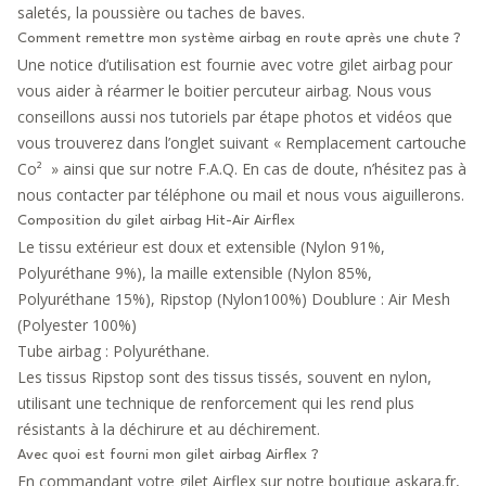
saletés, la poussière ou taches de baves.
Comment remettre mon système airbag en route après une chute ?
Une notice d’utilisation est fournie avec votre gilet airbag pour
vous aider à réarmer le boitier percuteur airbag. Nous vous
conseillons aussi nos tutoriels par étape photos et vidéos que
vous trouverez dans l’onglet suivant « Remplacement cartouche
Co² » ainsi que sur notre
F.A.Q
. En cas de doute, n’hésitez pas à
nous contacter par téléphone ou mail et nous vous aiguillerons.
Composition du gilet airbag Hit-Air Airflex
Le tissu extérieur est doux et extensible (Nylon 91%,
Polyuréthane 9%), la maille extensible (Nylon 85%,
Polyuréthane 15%), Ripstop (Nylon100%) Doublure : Air Mesh
(Polyester 100%)
Tube airbag : Polyuréthane.
Les tissus Ripstop sont des tissus tissés, souvent en nylon,
utilisant une technique de renforcement qui les rend plus
résistants à la déchirure et au déchirement.
Avec quoi est fourni mon gilet airbag Airflex ?
En commandant votre gilet Airflex sur notre boutique askara.fr,