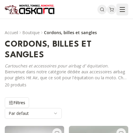
Accueil
Boutique
Cordons, billes et sangles
CORDONS, BILLES ET
SANGLES
Cartouches et accessoires pour airbag d' équitation.
Bienvenue dans notre catégorie dédiée aux accessoires airbag
pour
gilets Hit Air
, que ce soit pour l'équitation ou la moto. Chez
Askara, nous comprenons l'importance de la sécurité et du
20
produit
s
confort lors de vos activités. C'est pourquoi nous proposons
l'intégralité des accessoires Hit Air, y compris les
cartouches de
CO₂
, cordons d'attache, boucles de rallonge et outils, tous
Filtres
conçus pour garantir le bon fonctionnement de votre gilet
airbag. Pourquoi choisir Askara pour vos accessoires Hit Air ?
Par defaut
Produits en stock : Tous nos accessoires sont disponibles en
stock, ce qui vous permet de commander en toute confiance,
sans délais d'attente. Expédition rapide : Nous expédions vos