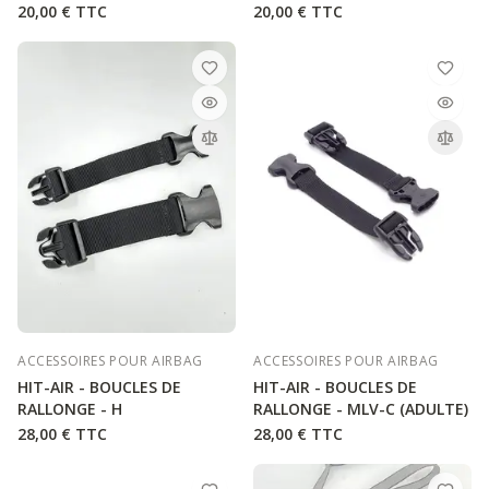
20,00 €
TTC
20,00 €
TTC
Bienvenue !
1er fois chez nous ? Recevez 5% de remise sur votre
commande
Inscrivez-vous à notre newsletter gonflée (Actu' sécurité,
offres & nouveaux produits) et recevez votre code promo
Je m'inscris
Non merci
ACCESSOIRES POUR AIRBAG
ACCESSOIRES POUR AIRBAG
HIT-AIR - BOUCLES DE
HIT-AIR - BOUCLES DE
RALLONGE - H
RALLONGE - MLV-C (ADULTE)
28,00 €
TTC
28,00 €
TTC